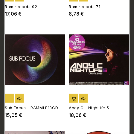
Ram records 92
Ram records 71
17,06 €
8,78 €
Prix
Prix
RUPTURE DE STOCK
AJOUTER AU PANIER
Sub Focus - RAMMLP13CD
Andy C - Nightlife 5
15,05 €
18,06 €
Prix
Prix