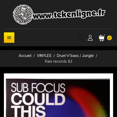

0
Accueil
VINYLES
Drum'n'bass / Jungle
Ram records 82