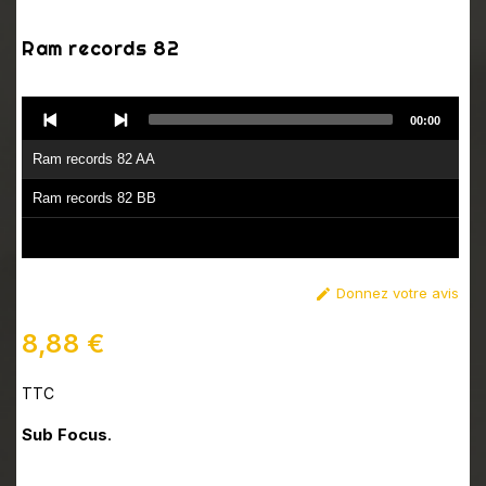
Ram records 82
Audio
00:00
Player
Ram records 82 AA
Ram records 82 BB
Donnez votre avis

8,88 €
TTC
Sub Focus
.