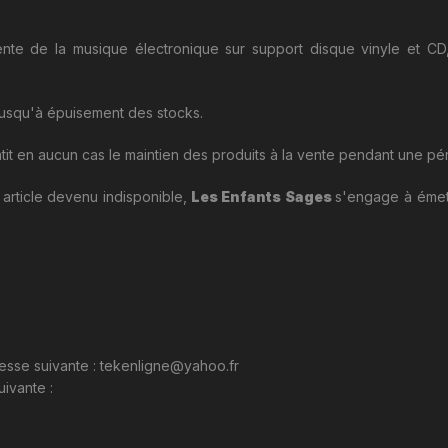
ente de la musique électronique sur support disque vinyle et C
s jusqu'à épuisement des stocks.
tit en aucun cas le maintien des produits à la vente pendant une p
article devenu indisponible,
Les Enfants Sages
s'engage à émet
esse suivante :
tekenligne@yahoo.fr
uivante :