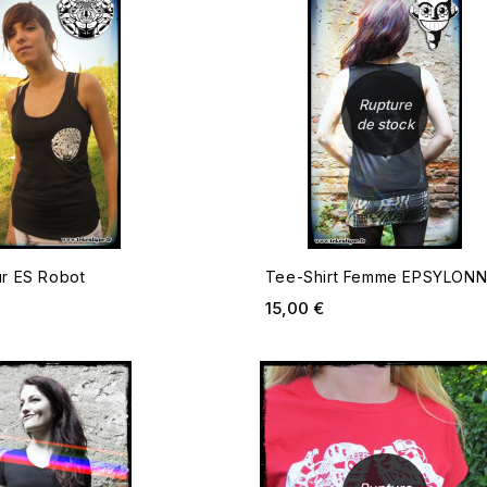
Rupture
de stock
23 CD
Prix
r ES Robot
Tee-Shirt Femme EPSYLON
em 04
ix
Prix
Prix
15,00 €
AJOUTER AU PANIER