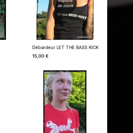
Rupture
de stock
Débardeur LET THE BASS KICK
Prix
15,00 €
AJOUTER AU PANIER
AJOUTE