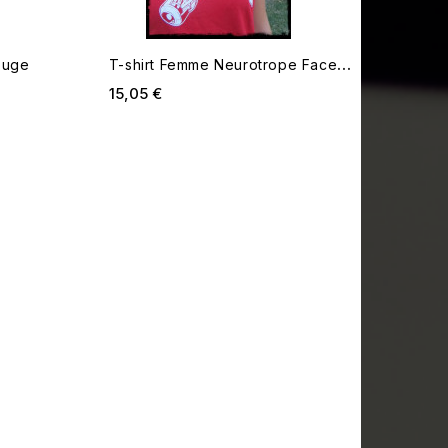
ouge
T-shirt Femme Neurotrope Face
Rouge L
Prix
15,05 €