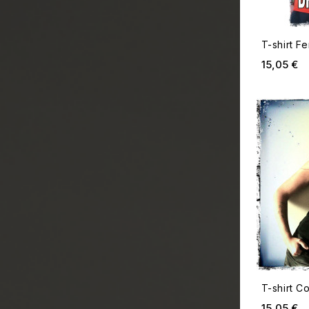
T-shirt 
Pr
15,05 €
T-shirt C
Pr
15,05 €