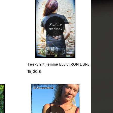
Rupture
de stock
N
Tee-Shirt Femme ELEKTRON LIBRE
Prix
15,00 €
RUPTURE DE STOCK
RUPTUR