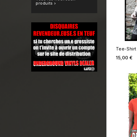
produits

Tee-Shir
Pr
15,00 €