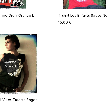
Femme Drum Orange L
T-shirt Les Enfants Sages R
ix
Prix
15,00 €
RUPTURE DE STOCK
Rupture
de stock
ol V Les Enfants Sages
ix