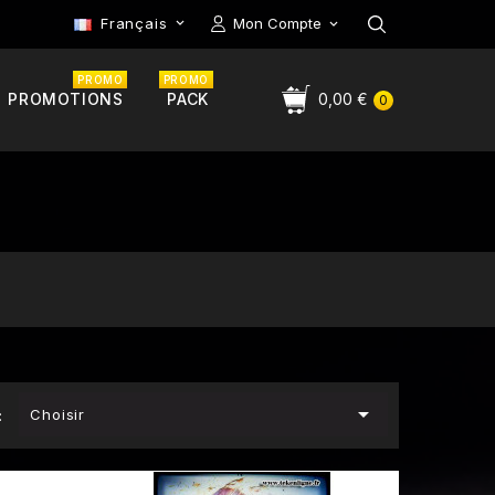
Français
Mon Compte

PROMO
PROMO
PROMOTIONS
PACK
0,00 €
0

Choisir
:
RUPTURE DE STOCK
RUPTUR