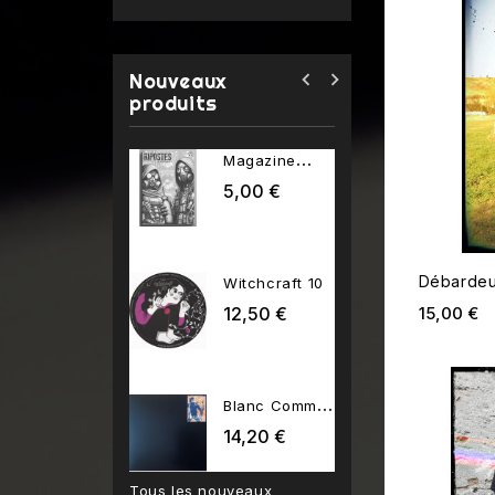
navigate_before
navigate_next
Nouveaux
produits
Magazine
Network
RIPOSTES
2026 01
5,00 €
13,80 €
Prix
Débardeu
Witchcraft 10
Venin 6t
Pr
12,50 €
12,00 €
Prix
15,00 €
Blanc Comme
Neige 01
14,20 €
Prix
Tous les nouveaux