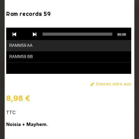
Ram records 59
Audio
00:00
Player
RAMM59 AA
RAMM59 BB
Donnez votre avis

8,98 €
TTC
Noisia + Mayhem
.