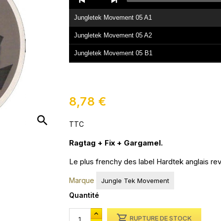
Player
Jungletek Movement 05 A1
Jungletek Movement 05 A2
Jungletek Movement 05 B1
Jungletek Movement 05 B2
8,78 €
search
TTC
Ragtag + Fix + Gargamel.
Le plus frenchy des label Hardtek anglais re
Marque
Jungle Tek Movement
Quantité

RUPTURE DE STOCK