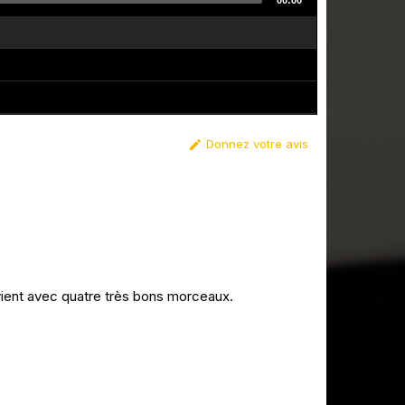
00:00
Donnez votre avis

vient avec quatre très bons morceaux.