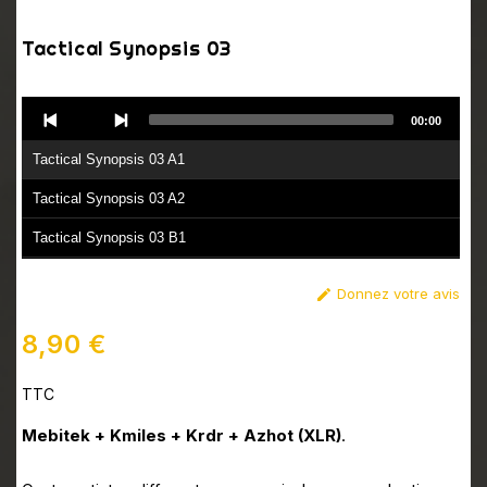
Tactical Synopsis 03
Audio
00:00
Player
Tactical Synopsis 03 A1
Tactical Synopsis 03 A2
Tactical Synopsis 03 B1
Tactical Synopsis 03 B2
Donnez votre avis

8,90 €
TTC
Mebitek + Kmiles + Krdr + Azhot (XLR)
.