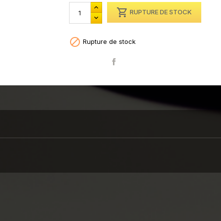

RUPTURE DE STOCK

Rupture de stock
Partager