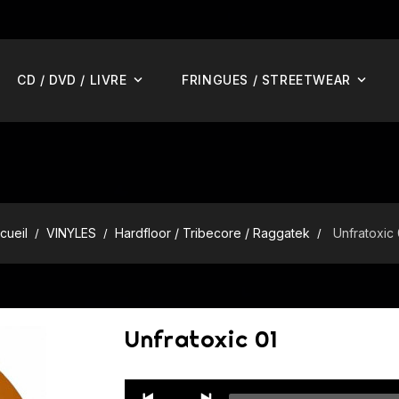
CD / DVD / LIVRE
FRINGUES / STREETWEAR
cueil
VINYLES
Hardfloor / Tribecore / Raggatek
Unfratoxic 
Unfratoxic 01
Audio