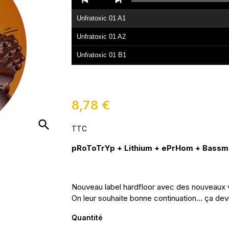
Player
Unfratoxic 01 A1
Unfratoxic 01 A2
Unfratoxic 01 B1
Unfratoxic 01 B2
8,78 €
search
TTC
pRoToTrYp + Lithium + ePrHom + Bass
Nouveau label hardfloor avec des nouveaux 
On leur souhaite bonne continuation... ça devr
Quantité