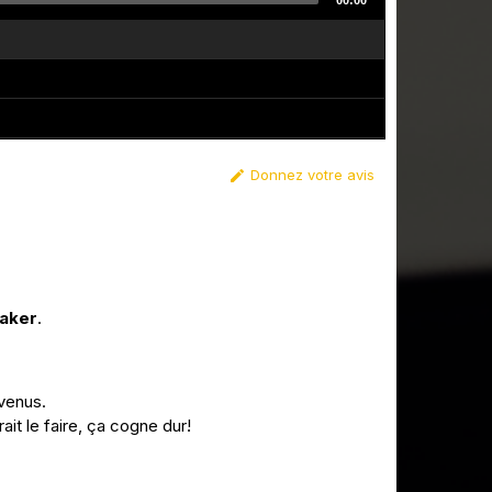
00:00
Donnez votre avis

maker
.
venus.
ait le faire, ça cogne dur!