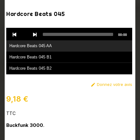
Hardcore Beats 045
Audio
00:00
Player
Hardcore Beats 045 AA
Hardcore Beats 045 B1
Hardcore Beats 045 B2
Donnez votre avis

9,18 €
TTC
Buckfunk 3000
.