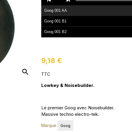
Player
Goog 001 AA
Goog 001 B1
Goog 001 B2
9,18 €
search
TTC
Lowkey & Noisebuilder.
Le premier Goog avec Noisebuilder.
Massive techno electro-tek.
Marque
Goog