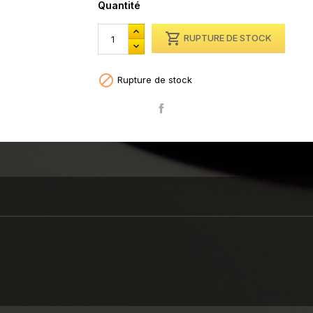
Quantité

RUPTURE DE STOCK

Rupture de stock
Partager