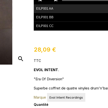
Player
EILP001 AA
EILP001 BB
EILP001 CC
EILP001 DD
EILP001 EE
28,09 €
EILP001 FF
search
TTC
EILP001 GG
EILP001 HH
EVOL INTENT
.
"Era Of Diversion"
Superbe coffret de quatre vinyles drum'n'bass
Marque
Evol Intent Recordings
Quantité