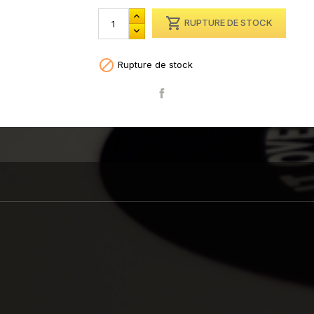

RUPTURE DE STOCK

Rupture de stock
Partager