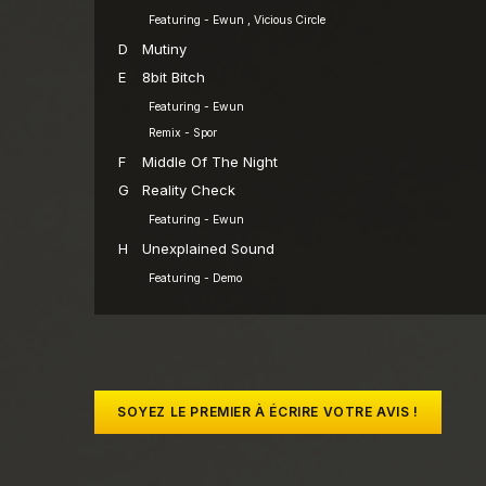
Featuring - Ewun , Vicious Circle
D
Mutiny
E
8bit Bitch
Featuring - Ewun
Remix - Spor
F
Middle Of The Night
G
Reality Check
Featuring - Ewun
H
Unexplained Sound
Featuring - Demo
SOYEZ LE PREMIER À ÉCRIRE VOTRE AVIS !