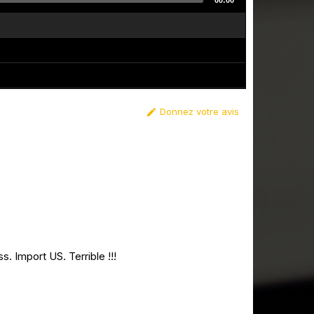
00:00
Donnez votre avis

. Import US. Terrible !!!