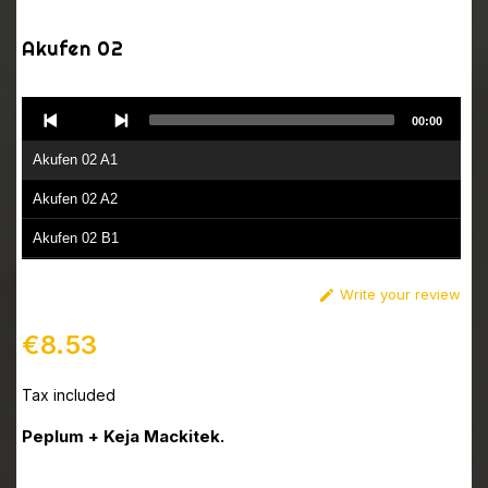
Akufen 02
Audio
00:00
Player
Akufen 02 A1
Akufen 02 A2
Akufen 02 B1
Akufen 02 B2
Write your review

€8.53
Tax included
Peplum + Keja Mackitek.