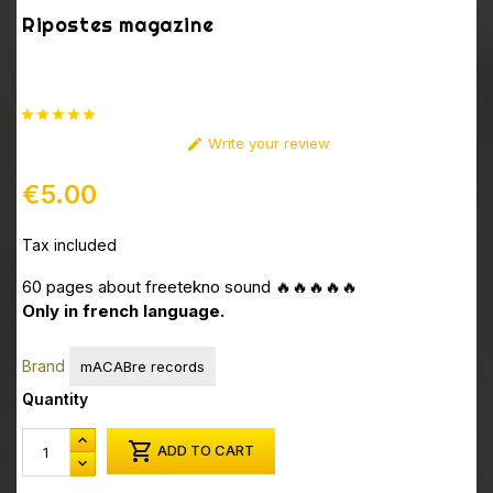
Ripostes magazine
Read reviews (1)

Write your review

€5.00
Tax included
60 pages about freetekno sound 🔥🔥🔥🔥🔥
Only in french language.
Brand
mACABre records
Quantity

ADD TO CART