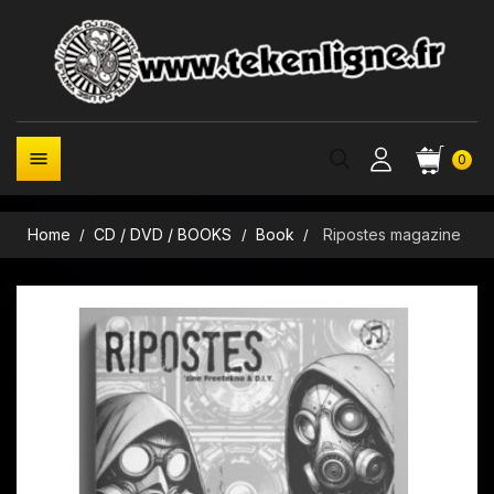

0
Home
CD / DVD / BOOKS
Book
Ripostes magazine
New