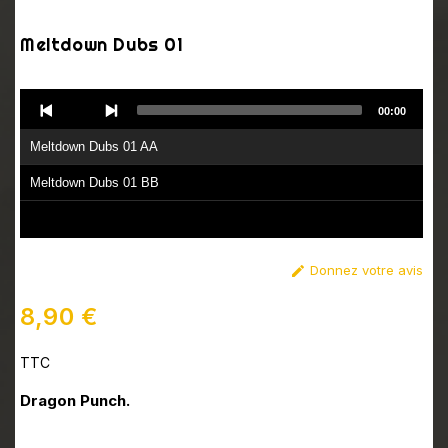
Meltdown Dubs 01
Audio
00:00
Player
Meltdown Dubs 01 AA
Meltdown Dubs 01 BB
Donnez votre avis

8,90 €
TTC
Dragon Punch.