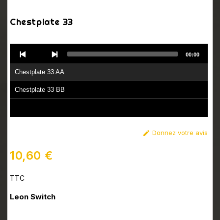
Chestplate 33
Audio
00:00
Player
Chestplate 33 AA
Chestplate 33 BB
Donnez votre avis

10,60 €
TTC
Leon Switch