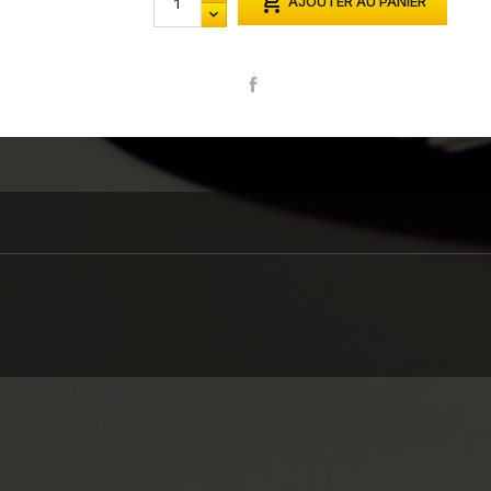

AJOUTER AU PANIER
Partager