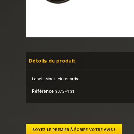
Détails du produit
Label :
Mackitek records
Référence
3672*1 31
SOYEZ LE PREMIER À ÉCRIRE VOTRE AVIS !