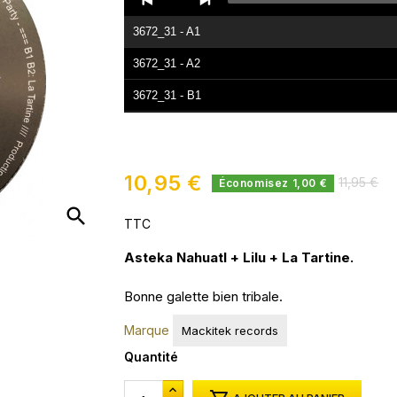
Player
3672_31 - A1
3672_31 - A2
3672_31 - B1
3672_31 - B2
10,95 €
11,95 €
Économisez 1,00 €
search
TTC
Asteka Nahuatl + Lilu + La Tartine.
Bonne galette bien tribale.
Marque
Mackitek records
Quantité