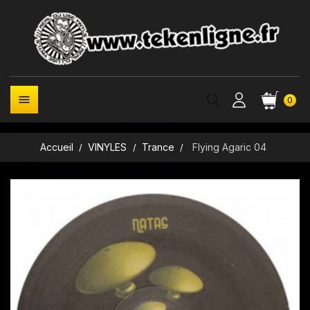

0
Accueil
VINYLES
Trance
Flying Agaric 04