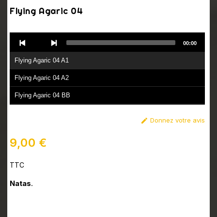
Flying Agaric 04
Audio
00:00
Player
Flying Agaric 04 A1
Flying Agaric 04 A2
Flying Agaric 04 BB
Donnez votre avis

9,00 €
TTC
Natas
.