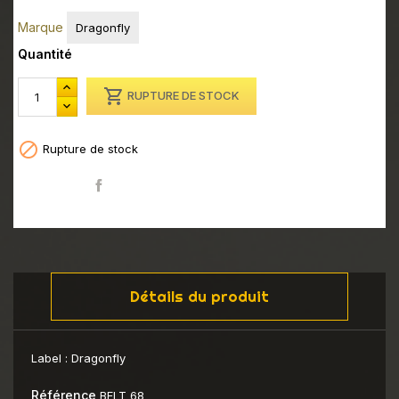
Marque
Dragonfly
Quantité

RUPTURE DE STOCK

Rupture de stock
Partager
Détails du produit
Label :
Dragonfly
Référence
BFLT 68