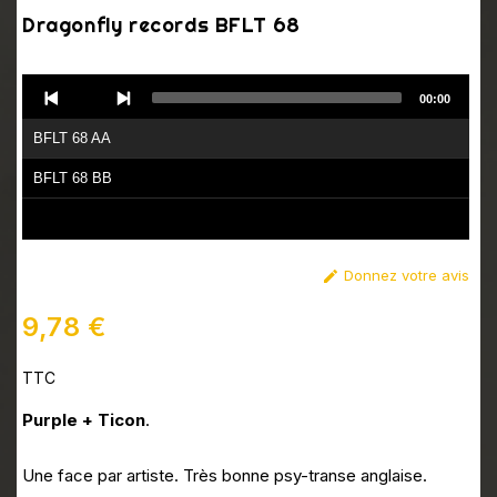
Dragonfly records BFLT 68
Audio
00:00
Player
BFLT 68 AA
BFLT 68 BB
Donnez votre avis

9,78 €
TTC
Purple + Ticon
.
Une face par artiste. Très bonne psy-transe anglaise.