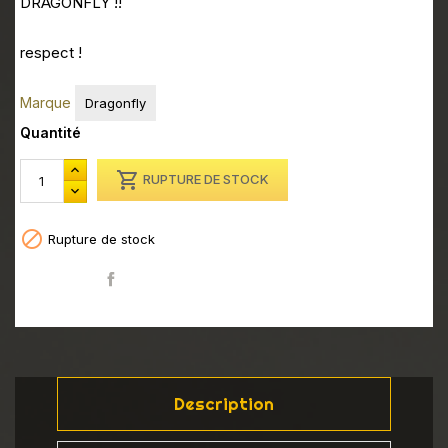
DRAGONFLY !!
respect !
Marque
Dragonfly
Quantité

RUPTURE DE STOCK

Rupture de stock
Partager
Description