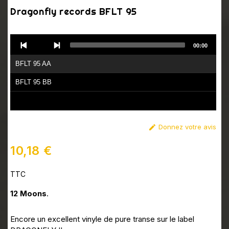
Dragonfly records BFLT 95
Audio
00:00
Player
BFLT 95 AA
BFLT 95 BB
Donnez votre avis

10,18 €
TTC
12 Moons
.
Encore un excellent vinyle de pure transe sur le label