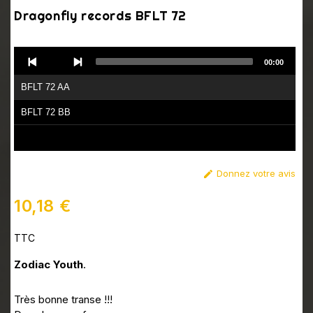
Dragonfly records BFLT 72
Audio
00:00
Player
BFLT 72 AA
BFLT 72 BB
Donnez votre avis

10,18 €
TTC
Zodiac Youth
.
Très bonne transe !!!