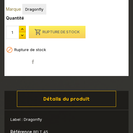
Marque
Dragonfly
Quantité

RUPTURE DE STOCK

Rupture de stock
Partager
Détails du produit
Label :
Dragonfly
Référence
BFLT 45