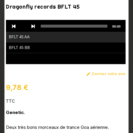
Dragonfly records BFLT 45
Audio
00:00
Player
BFLT 45 AA
BFLT 45 BB
Donnez votre avis

9,78 €
TTC
Genetic
.
Deux très bons morceaux de trance Goa aérienne.