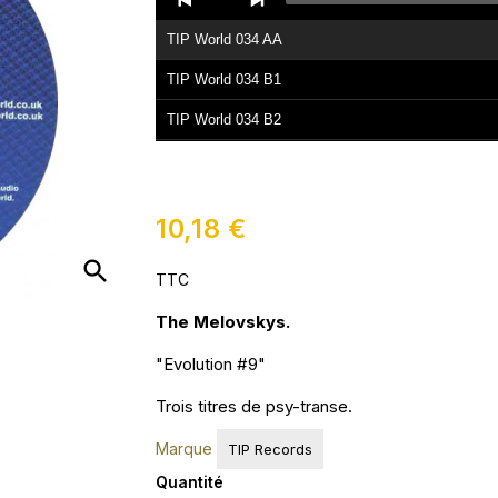
Player
TIP World 034 AA
TIP World 034 B1
TIP World 034 B2
10,18 €
search
TTC
The Melovskys.
"Evolution #9"
Trois titres de psy-transe.
Marque
TIP Records
Quantité