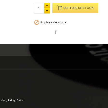

RUPTURE DE STOCK

Rupture de stock
Partager
dez , Rodrigo Baills