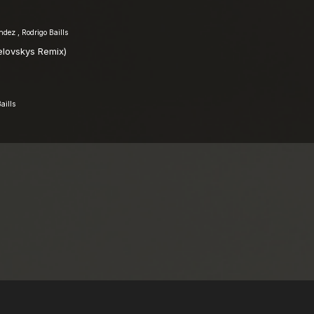
dez , Rodrigo Baills
lovskys Remix)
aills