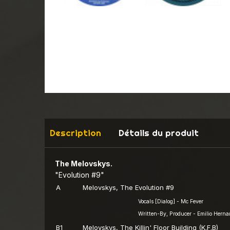
Description
Détails du produit
The Melovskys.
"Evolution #9"
A
Melovskys, The
Evolution #9
Vocals [Dialog] - Mc Fever
Written-By, Producer - Emilio Hernan
B1
Melovskys, The
Killin' Floor Building (K.F.B)