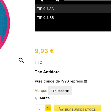
Player
TIP 016 AA
TIP 016 BB
9,93 €
search
TTC
The Antidote
.
Pure trance de 1996 repress !!!
Marque
TIP Records
Quantité

RUPTURE DE STOCK