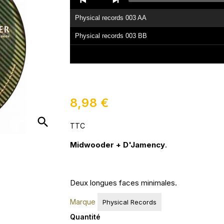
Player
Physical records 003 AA
Physical records 003 BB
8,98 €
search
TTC
Midwooder + D'Jamency
.
Deux longues faces minimales.
Marque
Physical Records
Quantité