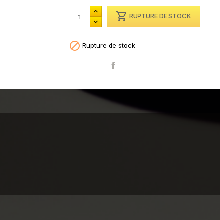

RUPTURE DE STOCK

Rupture de stock
Partager