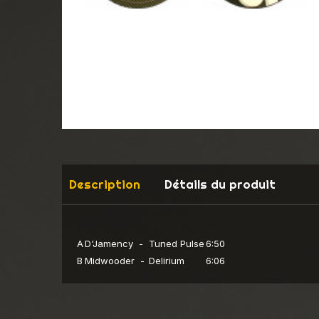
Description
Détails du produit
A
D'Jamency -
Tuned Pulse
6:50
B
Midwooder -
Delirium
6:06