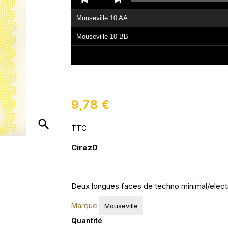
Player
Mouseville 10 AA
Mouseville 10 BB
9,78 €
search
TTC
CirezD
Deux longues faces de techno minimal/elect
Marque
Mouseville
Quantité