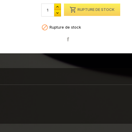

RUPTURE DE STOCK

Rupture de stock
Partager