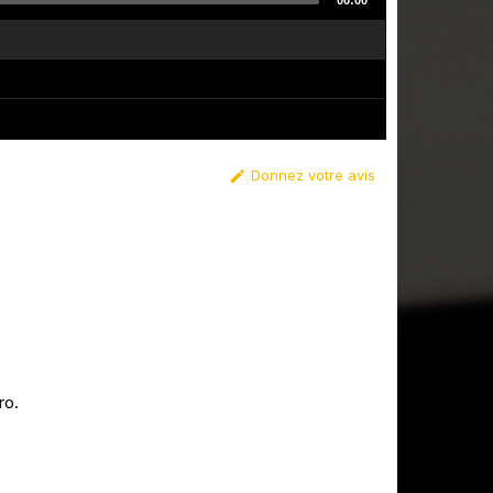
00:00
Donnez votre avis

ro.