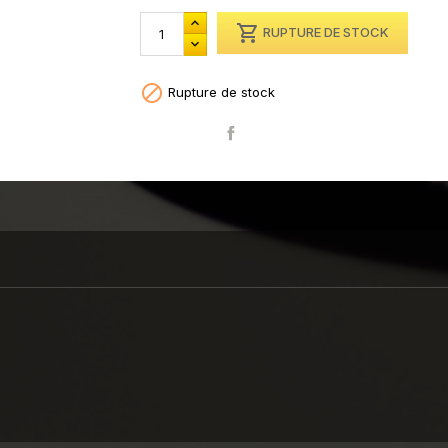

RUPTURE DE STOCK

Rupture de stock
Partager