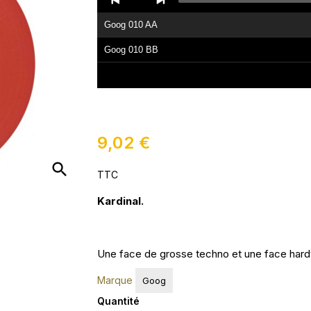
Player
Goog 010 AA
Goog 010 BB
9,02 €
search
TTC
Kardinal.
Une face de grosse techno et une face hardt
Marque
Goog
Quantité