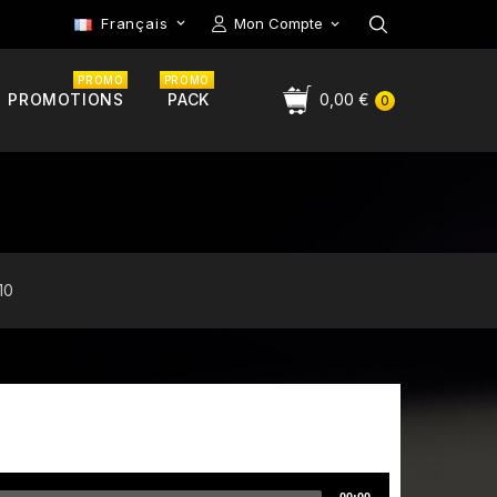
Français
Mon Compte

PROMO
PROMO
PROMOTIONS
PACK
0,00 €
0
10