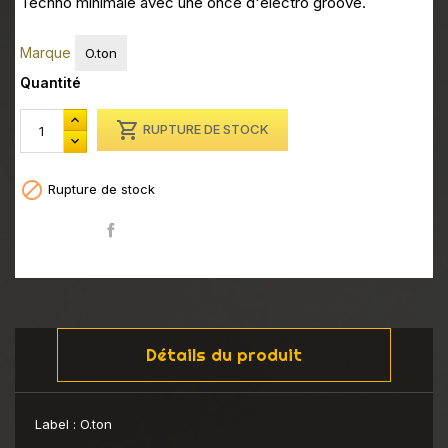
Techno minimale avec une once d'electro groove.
Marque
O.ton
Quantité

RUPTURE DE STOCK

Rupture de stock
Partager
Détails du produit
Label :
O.ton