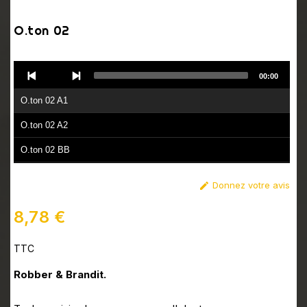
O.ton 02
Audio
00:00
Player
O.ton 02 A1
O.ton 02 A2
O.ton 02 BB
Donnez votre avis

8,78 €
TTC
Robber & Brandit.