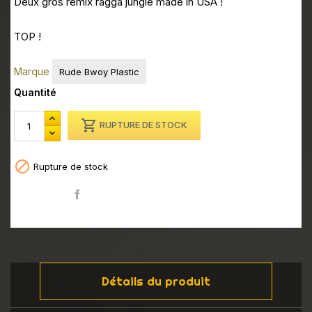
Deux gros remix ragga jungle made in USA !
TOP !
Marque
Rude Bwoy Plastic
Quantité

RUPTURE DE STOCK

Rupture de stock
Partager
Détails du produit