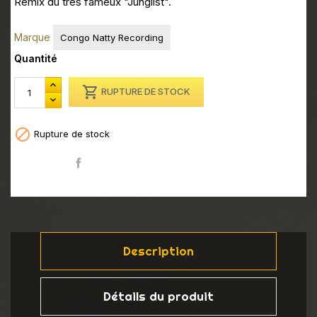
Remix du très fameux "Junglist".
Marque
Congo Natty Recording
Quantité

RUPTURE DE STOCK

Rupture de stock
Partager
Description
Détails du produit