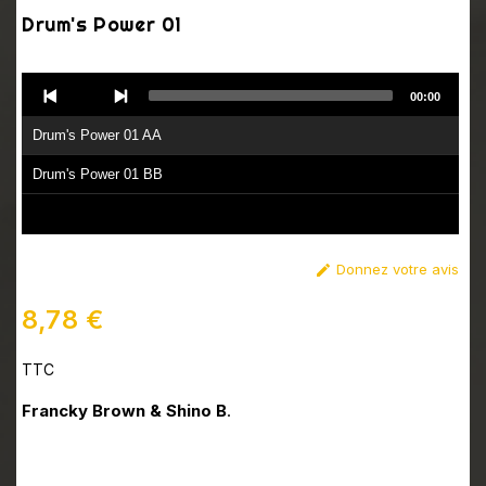
Drum's Power 01
Audio
00:00
Player
Drum's Power 01 AA
Drum's Power 01 BB
Donnez votre avis

8,78 €
TTC
Francky Brown & Shino B
.