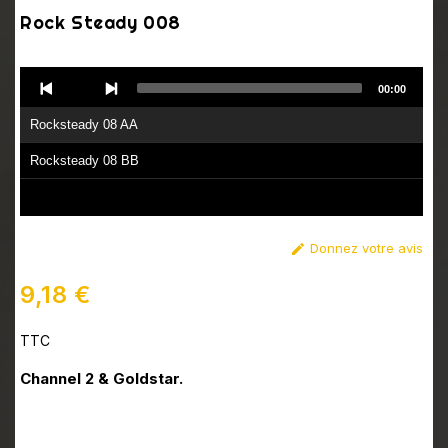
Rock Steady 008
Audio
00:00
Player
Rocksteady 08 AA
Rocksteady 08 BB
Donnez votre avis

9,18 €
TTC
Channel 2 & Goldstar.