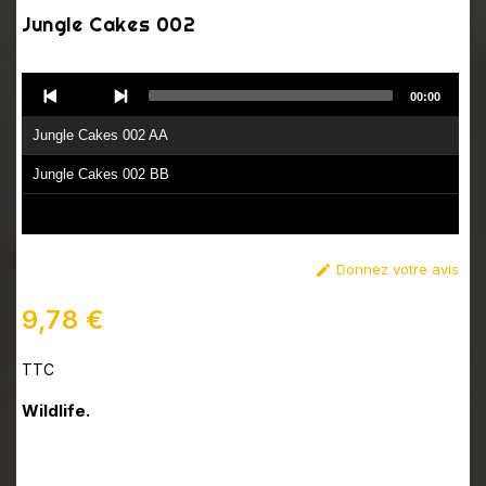
Jungle Cakes 002
Audio
00:00
Player
Jungle Cakes 002 AA
Jungle Cakes 002 BB
Donnez votre avis

9,78 €
TTC
Wildlife.