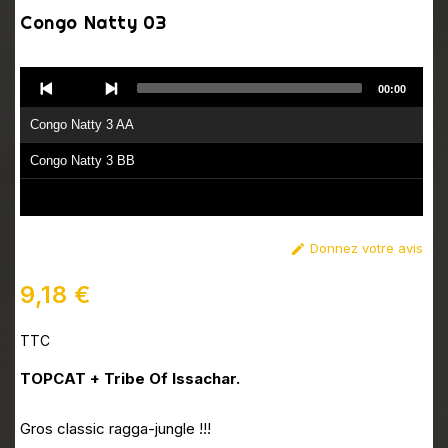
Congo Natty 03
Audio
00:00
Player
Congo Natty 3 AA
Congo Natty 3 BB
Donnez votre avis

9,18 €
TTC
TOPCAT + Tribe Of Issachar.
Gros classic ragga-jungle !!!