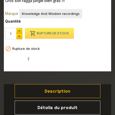
Gros son ragga jungle bien gras !!!
Marque
Knowledge And Wisdom recordings
Quantité

RUPTURE DE STOCK

Rupture de stock
Partager
Description
Détails du produit