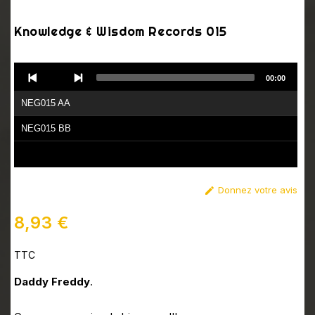
Knowledge & Wisdom Records 015
Audio
00:00
Player
NEG015 AA
NEG015 BB
Donnez votre avis

8,93 €
TTC
Daddy Freddy
.