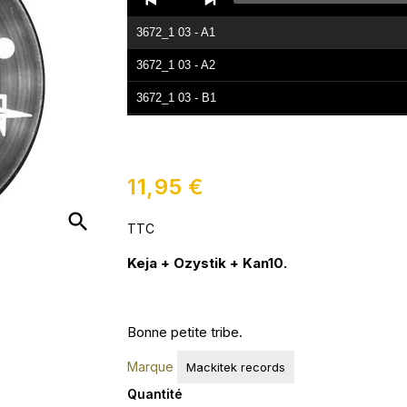
Player
3672_1 03 - A1
3672_1 03 - A2
3672_1 03 - B1
3672_1 03 - B2
11,95 €
search
TTC
Keja + Ozystik + Kan10.
Bonne petite tribe.
Marque
Mackitek records
Quantité