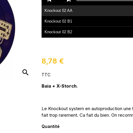
Player
Knockout 02 AA
Knockout 02 B1
Knockout 02 B2
8,78 €
search
TTC
Baia + X-Storch
.
Le Knockout system en autoproduction une 
fait trop rarement. Ca fait du bien. On rec
Quantité