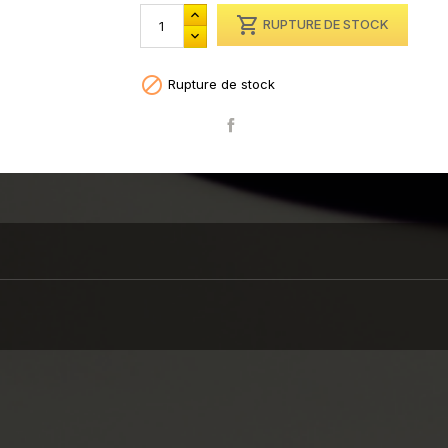

RUPTURE DE STOCK

Rupture de stock
Partager