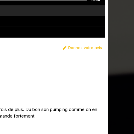
00:00
Donnez votre avis

fois de plus. Du bon son pumping comme on en
ommande fortement.