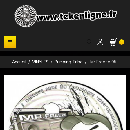

0
Accueil
VINYLES
Pumping-Tribe
Mr Freeze 05