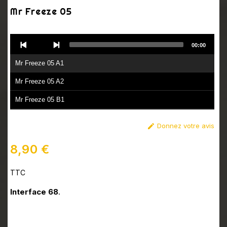
Mr Freeze 05
Audio
00:00
Player
Mr Freeze 05 A1
Mr Freeze 05 A2
Mr Freeze 05 B1
Mr Freeze 05 B2
Donnez votre avis

8,90 €
TTC
Interface 68
.