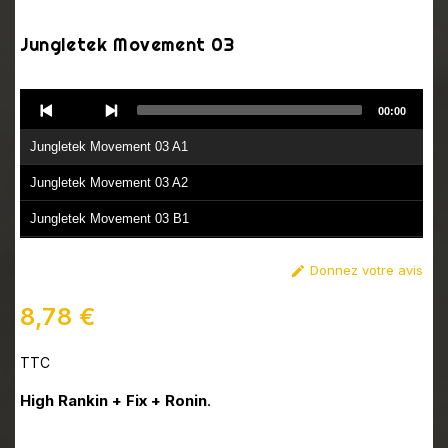
Jungletek Movement 03
Audio
00:00
Player
Jungletek Movement 03 A1
Jungletek Movement 03 A2
Jungletek Movement 03 B1
Jungletek Movement 03 B2
Donnez votre avis

8,78 €
TTC
High Rankin + Fix + Ronin
.