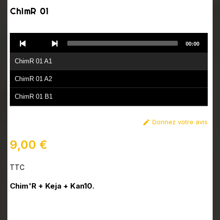
ChimR 01
Audio
00:00
Player
ChimR 01 A1
ChimR 01 A2
ChimR 01 B1
ChimR 01 B2
Donnez votre avis

9,00 €
TTC
Chim'R + Keja + Kan10.