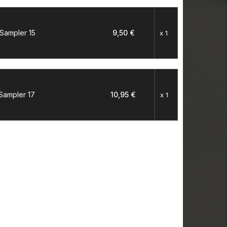
 Sampler 15
9,50 €
x 1
 Sampler 17
10,95 €
x 1