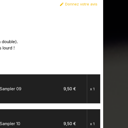
Donnez votre avis

 double).
 lourd !
 Sampler 09
9,50 €
x 1
 Sampler 10
9,50 €
x 1