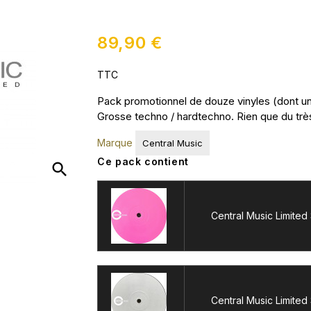
89,90 €
Au lieu de 118,80 €
TTC
Pack promotionnel de douze vinyles (dont un
Grosse techno / hardtechno. Rien que du très
Marque
Central Music
Ce pack contient
search
Central Music Limited
Central Music Limited