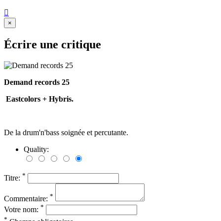

×
Écrire une critique
Demand records 25
Eastcolors + Hybris.
De la drum'n'bass soignée et percutante.
Quality:
*
Titre:
*
Commentaire:
*
Votre nom:
*