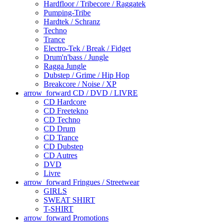
Hardfloor / Tribecore / Raggatek
Pumping-Tribe
Hardtek / Schranz
Techno
Trance
Electro-Tek / Break / Fidget
Drum'n'bass / Jungle
Ragga Jungle
Dubstep / Grime / Hip Hop
Breakcore / Noise / XP
arrow_forward
CD / DVD / LIVRE
CD Hardcore
CD Freetekno
CD Techno
CD Drum
CD Trance
CD Dubstep
CD Autres
DVD
Livre
arrow_forward
Fringues / Streetwear
GIRLS
SWEAT SHIRT
T-SHIRT
arrow_forward
Promotions