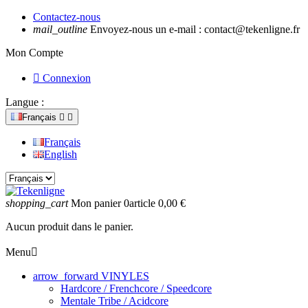
Contactez-nous
mail_outline
Envoyez-nous un e-mail :
contact@tekenligne.fr
Mon Compte

Connexion
Langue :
Français


Français
English
shopping_cart
Mon panier
0
article
0,00 €
Aucun produit dans le panier.
Menu

arrow_forward
VINYLES
Hardcore / Frenchcore / Speedcore
Mentale Tribe / Acidcore