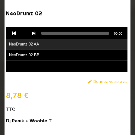
NeoDrumz 02
Audio
00:00
Player
NeoDrumz 02 AA
NeoDrumz 02 BB
Donnez votre avis

8,78 €
TTC
Dj Panik + Wooble T
.