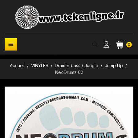

0
Accueil
VINYLES
Drum'n'bass / Jungle
Jump Up
NeoDrumz 02