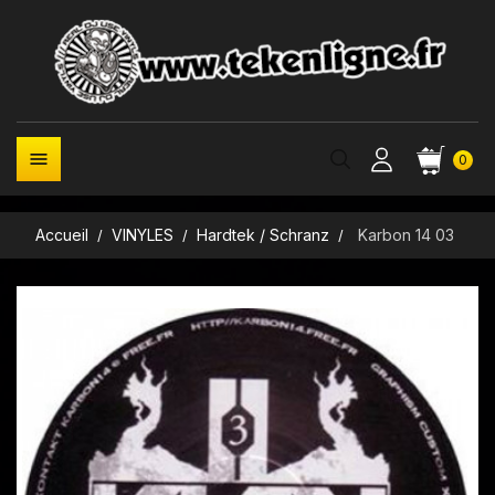

0
Accueil
VINYLES
Hardtek / Schranz
Karbon 14 03