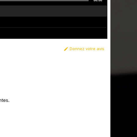
00:00
Donnez votre avis

ntes.