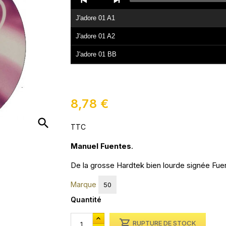
Player
J'adore 01 A1
J'adore 01 A2
J'adore 01 BB
8,78 €
search
TTC
Manuel Fuentes
.
De la grosse Hardtek bien lourde signée Fue
Marque
50
Quantité

RUPTURE DE STOCK