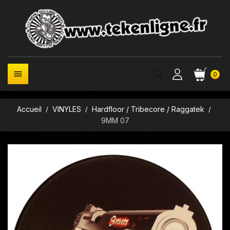

0
Accueil
VINYLES
Hardfloor / Tribecore / Raggatek
9MM 07