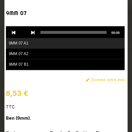
9MM 07
Audio
00:00
Player
9MM 07 A1
9MM 07 A2
9MM 07 B1
9MM 07 B2
Donnez votre avis

8,53 €
TTC
Ben (9mm).