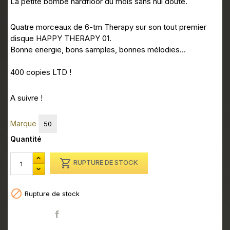
La petite bombe hardfloor du mois sans nul doute.
Quatre morceaux de 6-tm Therapy sur son tout premier
disque HAPPY THERAPY 01.
Bonne energie, bons samples, bonnes mélodies...
400 copies LTD !
A suivre !
Marque
50
Quantité

RUPTURE DE STOCK

Rupture de stock
Partager