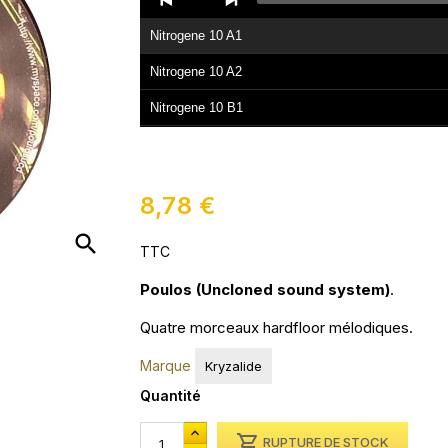
Player
Nitrogene 10 A1
Nitrogene 10 A2
Nitrogene 10 B1
Nitrogene 10 B2
8,78 €
search
TTC
Poulos (Uncloned sound system)
.
Quatre morceaux hardfloor mélodiques.
Marque
Kryzalide
Quantité

RUPTURE DE STOCK