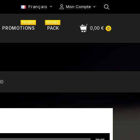
Français
Mon Compte

PROMO
PROMO
PROMOTIONS
PACK
0,00 €
0
10