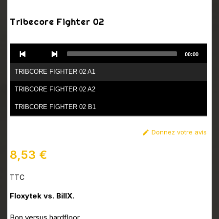
Tribecore Fighter 02
Audio
00:00
Player
TRIBCORE FIGHTER 02 A1
TRIBCORE FIGHTER 02 A2
TRIBCORE FIGHTER 02 B1
TRIBCORE FIGHTER 02 B2
Donnez votre avis

8,53 €
TTC
Floxytek vs. BillX.
Bon versus hardfloor.