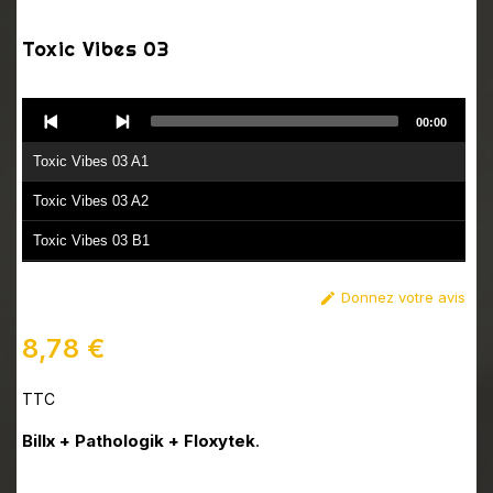
Toxic Vibes 03
Audio
00:00
Player
Toxic Vibes 03 A1
Toxic Vibes 03 A2
Toxic Vibes 03 B1
Toxic Vibes 03 B2
Donnez votre avis

8,78 €
TTC
Billx + Pathologik + Floxytek
.