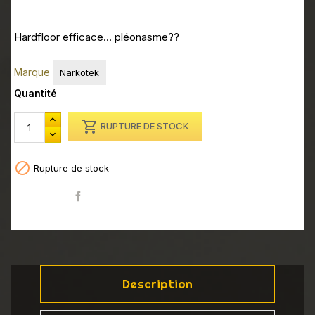
Hardfloor efficace... pléonasme??
Marque
Narkotek
Quantité

RUPTURE DE STOCK

Rupture de stock
Partager
Description