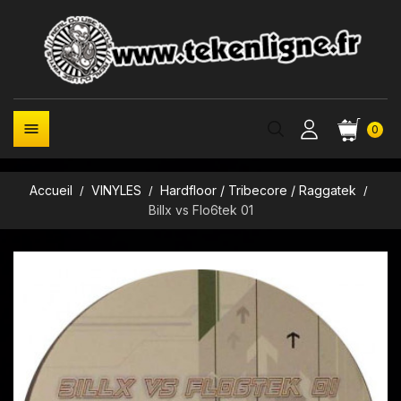

0
Accueil
VINYLES
Hardfloor / Tribecore / Raggatek
Billx vs Flo6tek 01