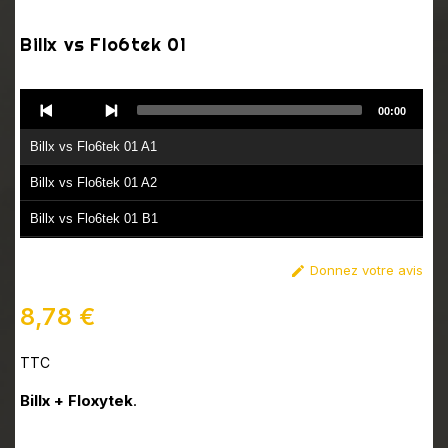
Billx vs Flo6tek 01
Audio
00:00
Player
Billx vs Flo6tek 01 A1
Billx vs Flo6tek 01 A2
Billx vs Flo6tek 01 B1
Billx vs Flo6tek 01 B2
Donnez votre avis

8,78 €
TTC
Billx + Floxytek
.